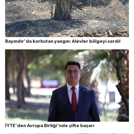
Bayındır'da korkutan yangın: Alevler bölgeyi sardı!
İYTE'den Avrupa Birliği'nde çifte başarı