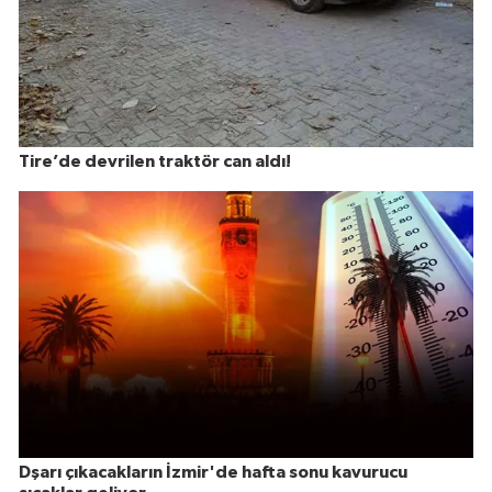
Tire’de devrilen traktör can aldı!
Dşarı çıkacakların İzmir'de hafta sonu kavurucu