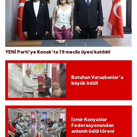
YENİ Parti'ye Konak'ta 19 meclis üyesi katıldı!
Batuhan Vuruşkanlar'a
büyük ödül!
İzmir Konyalılar
Federasyonundan
anlamlı ödül töreni