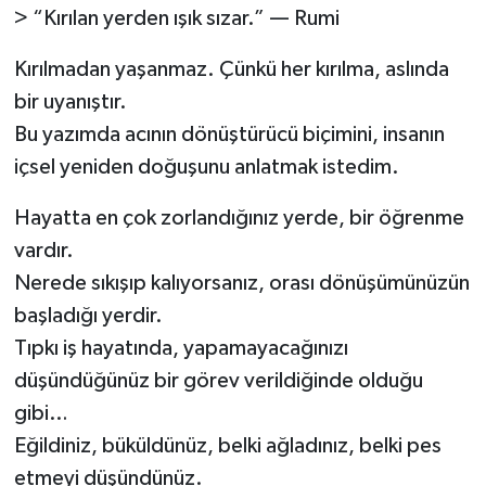
> “Kırılan yerden ışık sızar.” — Rumi
Spor
Kırılmadan yaşanmaz. Çünkü her kırılma, aslında
Teknoloji
bir uyanıştır.
Bu yazımda acının dönüştürücü biçimini, insanın
Tatil ve Seyahat
içsel yeniden doğuşunu anlatmak istedim.
Çevre
Hayatta en çok zorlandığınız yerde, bir öğrenme
vardır.
Okul Gazetesi
Nerede sıkışıp kalıyorsanız, orası dönüşümünüzün
başladığı yerdir.
Tıpkı iş hayatında, yapamayacağınızı
düşündüğünüz bir görev verildiğinde olduğu
gibi…
Eğildiniz, büküldünüz, belki ağladınız, belki pes
etmeyi düşündünüz.