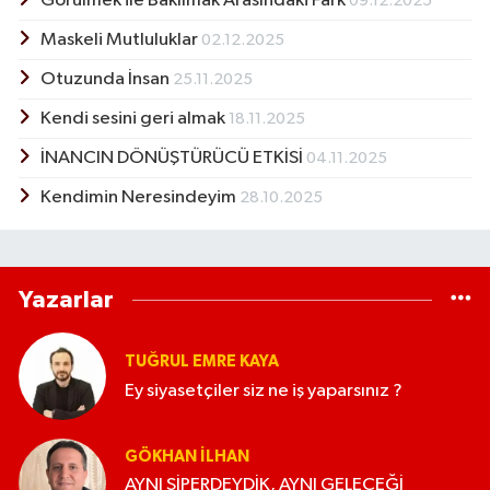
Görülmek ile Bakılmak Arasındaki Fark
09.12.2025
Maskeli Mutluluklar
02.12.2025
Otuzunda İnsan
25.11.2025
Kendi sesini geri almak
18.11.2025
İNANCIN DÖNÜŞTÜRÜCÜ ETKİSİ
04.11.2025
Kendimin Neresindeyim
28.10.2025
Yazarlar
TUĞRUL EMRE KAYA
Ey siyasetçiler siz ne iş yaparsınız ?
GÖKHAN İLHAN
AYNI SİPERDEYDİK, AYNI GELECEĞİ