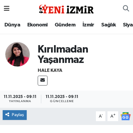
Dünya
İzmir Nöbetçi Eczaneler
Dünya
Ekonomi
Gündem
İzmir
Sağlık
Siy
Ekonomi
İzmir Hava Durumu
Kırılmadan
Gündem
İzmir Namaz Vakitleri
Yaşanmaz
İzmir
İzmir Trafik Yoğunluk Haritası
HALE KAYA
Sağlık
Süper Lig Puan Durumu ve Fikstür
11.11.2025 - 09:11
11.11.2025 - 09:11
Siyaset
Tüm Manşetler
YAYINLANMA
GÜNCELLEME
Magazin
Son Dakika Haberleri
Paylaş
-
+
A
A
Resmi İlanlar
Haber Arşivi