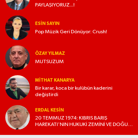
PAYLAŞIYORUZ...!
ESIN SAYIN
Pop Müzik Geri Dönüyor: Crush!
ÖZAY YILMAZ
MUTSUZUM
MITHAT KANARYA
Bir karar, koca bir kulübün kaderini
değiştirdi
ERDAL KESİN
20 TEMMUZ 1974: KIBRIS BARIŞ
HAREKATI'NIN HUKUKİ ZEMİNİ VE DOĞU
AKDENİZ'E BIRAKTIĞI MİRAS